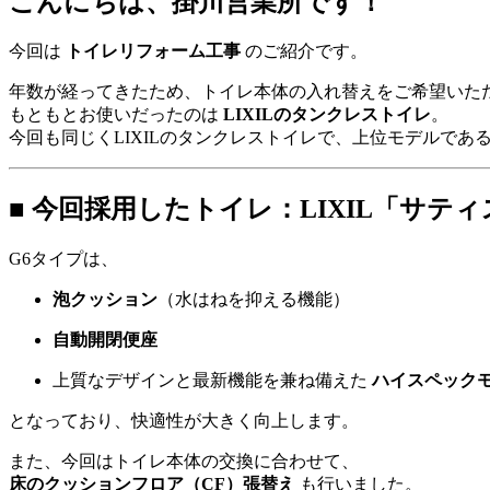
こんにちは、掛川営業所です！
今回は
トイレリフォーム工事
のご紹介です。
年数が経ってきたため、トイレ本体の入れ替えをご希望いた
もともとお使いだったのは
LIXILのタンクレストイレ
。
今回も同じくLIXILのタンクレストイレで、上位モデルであ
■ 今回採用したトイレ：LIXIL「サティ
G6タイプは、
泡クッション
（水はねを抑える機能）
自動開閉便座
上質なデザインと最新機能を兼ね備えた
ハイスペック
となっており、快適性が大きく向上します。
また、今回はトイレ本体の交換に合わせて、
床のクッションフロア（CF）張替え
も行いました。