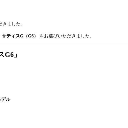
だきました。
る
サティスG（G6）
をお選びいただきました。
スG6」
モデル