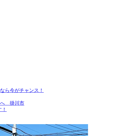
なら今がチャンス！
間へ 掛川市
す！