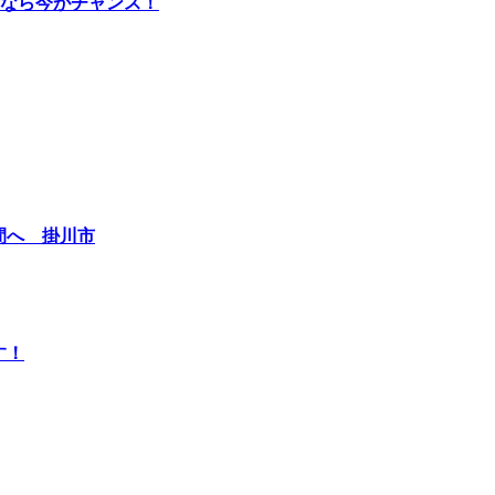
なら今がチャンス！
間へ 掛川市
す！