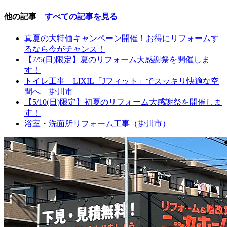
他の記事
すべての記事を見る
真夏の大特価キャンペーン開催！お得にリフォームす
るなら今がチャンス！
【7/5(日)限定】夏のリフォーム大感謝祭を開催しま
す！
トイレ工事 LIXIL「Jフィット」でスッキリ快適な空
間へ 掛川市
【5/10(日)限定】初夏のリフォーム大感謝祭を開催しま
す！
浴室・洗面所リフォーム工事（掛川市）